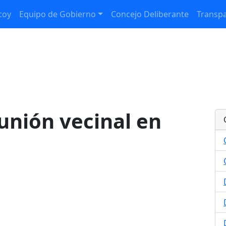
coy
Equipo de Gobierno
Concejo Deliberante
Transpa
eunión vecinal en