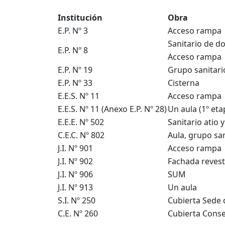
Institución
Obra
E.P. Nº 3
Acceso rampa
Sanitario de d
E.P. Nº 8
Acceso rampa
E.P. Nº 19
Grupo sanitari
E.P. Nº 33
Cisterna
E.E.S. Nº 11
Acceso rampa
E.E.S. Nº 11 (Anexo E.P. Nº 28)
Un aula (1º eta
E.E.E. Nº 502
Sanitario atio 
C.E.C. Nº 802
Aula, grupo san
J.I. Nº 901
Acceso rampa
J.I. Nº 902
Fachada reves
J.I. Nº 906
SUM
J.I. Nº 913
Un aula
S.I. Nº 250
Cubierta Sede 
C.E. Nº 260
Cubierta Conse