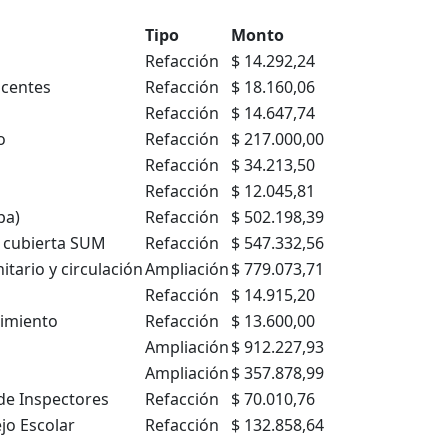
Tipo
Monto
Refacción
$ 14.292,24
ocentes
Refacción
$ 18.160,06
Refacción
$ 14.647,74
o
Refacción
$ 217.000,00
Refacción
$ 34.213,50
Refacción
$ 12.045,81
pa)
Refacción
$ 502.198,39
y cubierta SUM
Refacción
$ 547.332,56
itario y circulación
Ampliación
$ 779.073,71
Refacción
$ 14.915,20
timiento
Refacción
$ 13.600,00
Ampliación
$ 912.227,93
Ampliación
$ 357.878,99
de Inspectores
Refacción
$ 70.010,76
jo Escolar
Refacción
$ 132.858,64