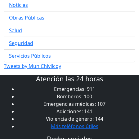
Noticias
Obras Públicas
Salud
Seguridad
Servicios Públicos
Tweets by MuniChivilcoy
Atención las 24 horas
Emergencias: 911
Bomberos: 100
Emergencias médicas: 107
Adicciones: 141
Violencia de género: 144
Más teléfonos útiles
Redes sociales