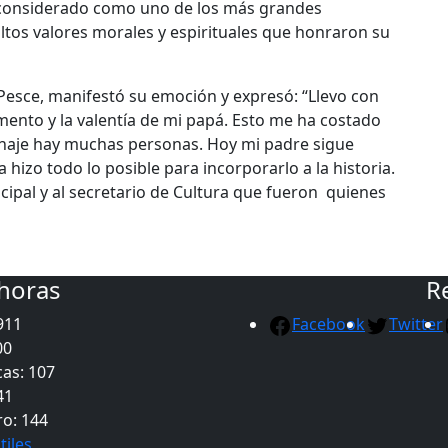
 considerado como uno de los más grandes
tos valores morales y espirituales que honraron su
Pesce, manifestó su emoción y expresó: “Llevo con
mento y la valentía de mi papá. Esto me ha costado
enaje hay muchas personas. Hoy mi padre sigue
hizo todo lo posible para incorporarlo a la historia.
cipal y al secretario de Cultura que fueron quienes
 horas
R
911
Facebook
Twitter
00
as: 107
41
ro: 144
tiles