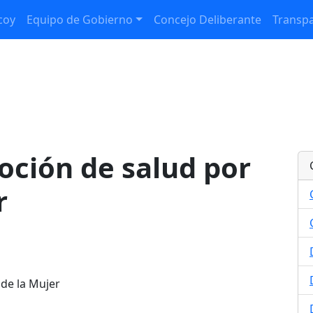
coy
Equipo de Gobierno
Concejo Deliberante
Transpa
oción de salud por
r