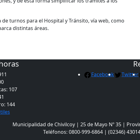
ones, y de esta forma simplificar los trámites a los
de turnos para el Hospital y Tránsito, vía web, como
arca distintas áreas.
 horas
R
911
Facebook
Twitter
00
as: 107
41
ro: 144
tiles
Municipalidad de Chivilcoy | 25 de Mayo Nº 35 | Provi
Teléfonos: 0800-999-6864 | (02346) 43014