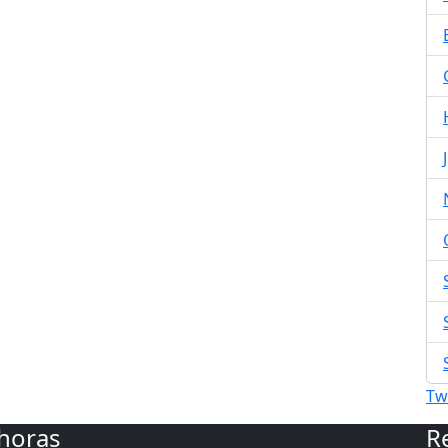
Tw
 horas
R