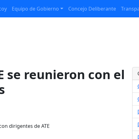
coy
Equipo de Gobierno
Concejo Deliberante
Transpa
E se reunieron con el
s