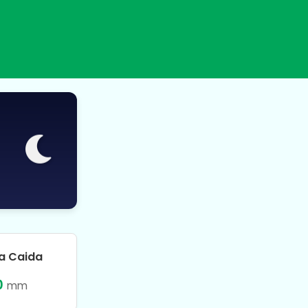
ia Caida
0
mm