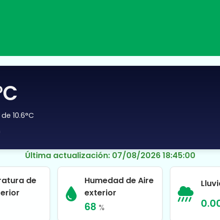
°C
 de 10.6°C
h
Última actualización: 07/08/2026 18:45:00
atura de
Humedad de Aire
Lluv
terior
exterior
0.0
68
%