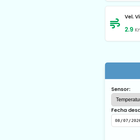
Vel. V
2.9
K
Sensor:
Fecha desd