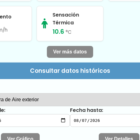
Sensación
iento
Térmica
m/h
10.6
°C
Ver más datos
Consultar datos históricos
e:
Fecha hasta:
Ver Gráfico
Ver Detalles