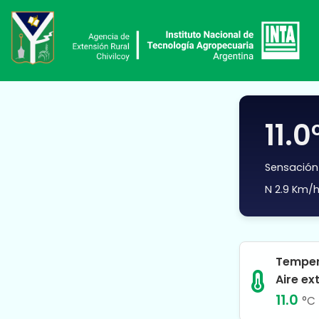
11.0
Sensación
N
2.9 Km/
Temper
Aire ex
11.0
°C